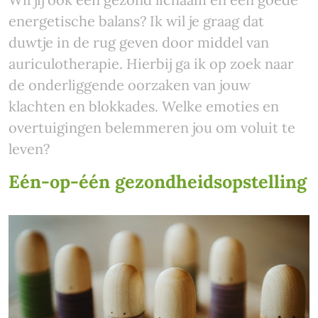
energetische balans? Ik wil je graag dat
duwtje in de rug geven door middel van
auriculotherapie. Hierbij ga ik op zoek naar
de onderliggende oorzaken van jouw
klachten en blokkades. Welke emoties en
overtuigingen belemmeren jou om voluit te
leven?
Eén-op-één gezondheids­opstelling