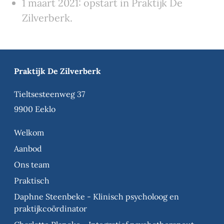
1 maart 2021: opstart in Praktijk De
Zilverberk.
Praktijk De Zilverberk
Tieltsesteenweg 37
9900 Eeklo
Welkom
Aanbod
Ons team
Praktisch
Daphne Steenbeke - Klinisch psycholoog en
praktijkcoördinator